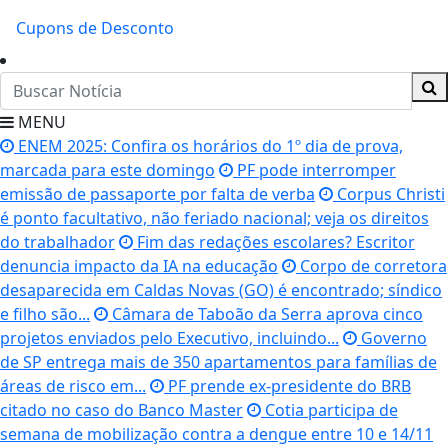
Cupons de Desconto
MENU
ENEM 2025: Confira os horários do 1º dia de prova,
marcada para este domingo
PF pode interromper
emissão de passaporte por falta de verba
Corpus Christi
é ponto facultativo, não feriado nacional; veja os direitos
do trabalhador
Fim das redações escolares? Escritor
denuncia impacto da IA na educação
Corpo de corretora
desaparecida em Caldas Novas (GO) é encontrado; síndico
e filho são...
Câmara de Taboão da Serra aprova cinco
projetos enviados pelo Executivo, incluindo...
Governo
de SP entrega mais de 350 apartamentos para famílias de
áreas de risco em...
PF prende ex-presidente do BRB
citado no caso do Banco Master
Cotia participa de
semana de mobilização contra a dengue entre 10 e 14/11