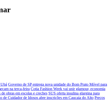
amar
e Ubá
Governo de SP entrega nova unidade do Bom Prato Móvel para
eçam na terça-feira
Cotia Fashion Week vai unir glamour, economia
s de obras em escolas e creches
SUS oferta insulina glargina para
to de Cuidador de Idosos abre inscrições em Caucaia do Alto
Preços