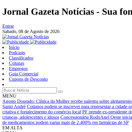
Jornal Gazeta Notícias - Sua fo
Entrar
Sabado,
08 de Agosto de 2026
Início
Podcasts
Classificados
Colunas
Empregos
Guia Comercial
Cupons de Desconto
MENU
Agosto Dourado: Clínica da Mulher recebe palestra sobre aleitament
Santo André
Cotianos podem se inscrever para representar a cidade 
criativa e fortalecimento do comércio local
PF prende ex-presidente 
crianças, adolescentes e idosos
Concessionária RodoAnel Oeste inicia 
de medicamentos podem variar mais de 2.400% em farmácias de SP
EM ALTA