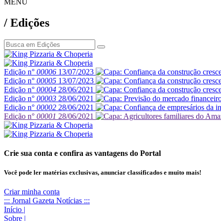
MENU
/ Edições
Edição n°
00006
13/07/2023
Edição n°
00005
13/07/2023
Edição n°
00004
28/06/2021
Edição n°
00003
28/06/2021
Edição n°
00002
28/06/2021
Edição n°
00001
28/06/2021
Crie sua conta e confira as vantagens do Portal
Você pode ler matérias exclusivas, anunciar classificados e muito mais!
Criar minha conta
::: Jornal Gazeta Notícias :::
Início
|
Sobre
|