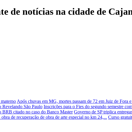
nte de notícias na cidade de Caj
o materno
Após chuvas em MG, mortes passam de 72 em Juiz de Fora 
no Revelando São Paulo
Inscrições para o Fies do segundo semestre com
do BRB citado no caso do Banco Master
Governo de SP triplica entrega
obra de recuperação de obra de arte especial no km 24,...
Curso gratui