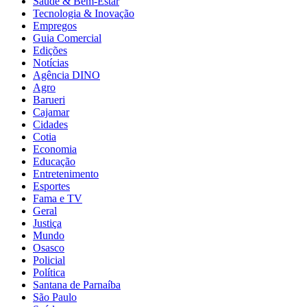
Saúde & Bem-Estar
Tecnologia & Inovação
Empregos
Guia Comercial
Edições
Notícias
Agência DINO
Agro
Barueri
Cajamar
Cidades
Cotia
Economia
Educação
Entretenimento
Esportes
Fama e TV
Geral
Justiça
Mundo
Osasco
Policial
Política
Santana de Parnaíba
São Paulo