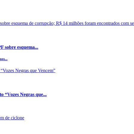
PF sobre esquema...
os...
o “Vozes Negras que...