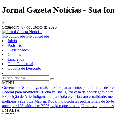
Jornal Gazeta Notícias - Sua fo
Entrar
Sexta-feira,
07 de Agosto de 2026
Início
Podcasts
Classificados
Colunas
Empregos
Guia Comercial
Cupons de Desconto
MENU
Governo de SP entrega mais de 350 apartamentos para famílias de área
Federal para monitorar...
Cotia vai inaugurar casa de abordagem na reg
Exposição de Arte Indígena ocupa Cotia e celebra ancestralidade, mem
melhorar a sua vida
Mão na Roda: motociclistas profissionais de SP t
antecipar 13º salário em 2026; veja o que se sabe
Um novo jeito de es
EM ALTA