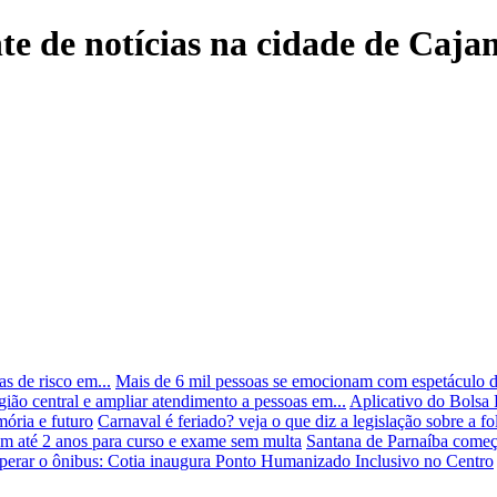
nte de notícias na cidade de Caj
s de risco em...
Mais de 6 mil pessoas se emocionam com espetáculo d
ião central e ampliar atendimento a pessoas em...
Aplicativo do Bolsa 
ória e futuro
Carnaval é feriado? veja o que diz a legislação sobre a fo
êm até 2 anos para curso e exame sem multa
Santana de Parnaíba começ
perar o ônibus: Cotia inaugura Ponto Humanizado Inclusivo no Centro