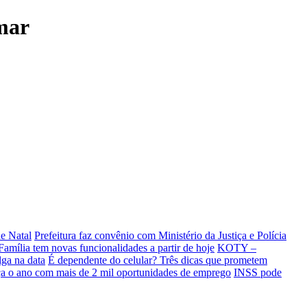
amar
e Natal
Prefeitura faz convênio com Ministério da Justiça e Polícia
Família tem novas funcionalidades a partir de hoje
KOTY –
lga na data
É dependente do celular? Três dicas que prometem
a o ano com mais de 2 mil oportunidades de emprego
INSS pode