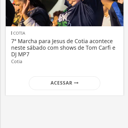
ESPORTES
para Jesus de Cotia acontece
Copa do Br
ado com shows de Tom Carfi e
quartas; v
Os confront
próxima se
ACESSAR