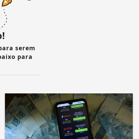
!
para serem
baixo para