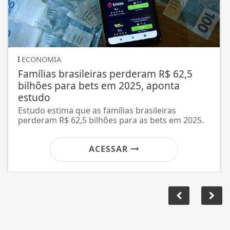
EDUCAÇÃO
rasileiras perderam R$ 62,5
Prouni 2026: 
ra bets em 2025, aponta
nova chamada
Prazo para compr
de agosto
 que as famílias brasileiras
62,5 bilhões para as bets em 2025.
ACESSAR