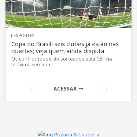
ECONOMIA
asil: seis clubes já estão nas
Famílias b
eja quem ainda disputa
bilhões pa
estudo
os serão sorteados pela CBF na
mana
Estudo estima
perderam R$ 
ACESSAR