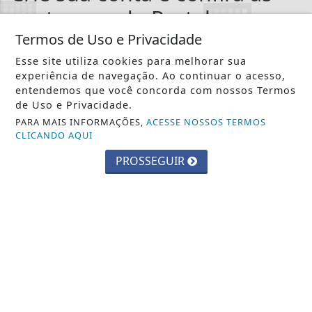
vantagens do Portal
Termos de Uso e Privacidade
Você pode ler matérias exclusivas, anunciar
classificados e muito mais!
Esse site utiliza cookies para melhorar sua
experiência de navegação. Ao continuar o acesso,
entendemos que você concorda com nossos Termos
CRIAR MINHA CONTA
de Uso e Privacidade.
PARA MAIS INFORMAÇÕES,
ACESSE NOSSOS TERMOS
CLICANDO AQUI
PROSSEGUIR
::: Jornal Gazeta
Notícias :::