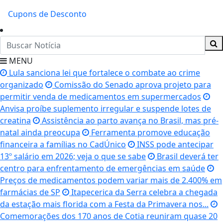
Cupons de Desconto
MENU
Lula sanciona lei que fortalece o combate ao crime
organizado
Comissão do Senado aprova projeto para
permitir venda de medicamentos em supermercados
Anvisa proíbe suplemento irregular e suspende lotes de
creatina
Assistência ao parto avança no Brasil, mas pré-
natal ainda preocupa
Ferramenta promove educação
financeira a famílias no CadÚnico
INSS pode antecipar
13º salário em 2026; veja o que se sabe
Brasil deverá ter
centro para enfrentamento de emergências em saúde
Preços de medicamentos podem variar mais de 2.400% em
farmácias de SP
Itapecerica da Serra celebra a chegada
da estação mais florida com a Festa da Primavera nos...
Comemorações dos 170 anos de Cotia reuniram quase 20