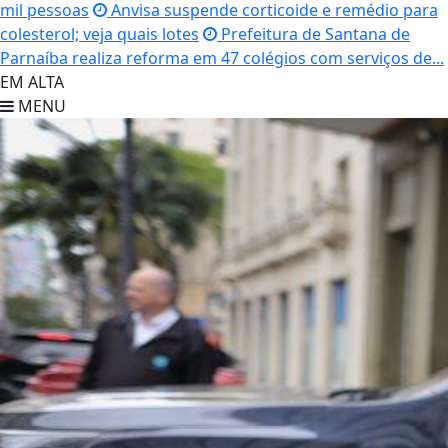
mil pessoas
Anvisa suspende corticoide e remédio para
colesterol; veja quais lotes
Prefeitura de Santana de
Parnaíba realiza reforma em 47 colégios com serviços de...
EM ALTA
MENU