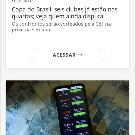
ESPORTES
CO
Copa do Brasil: seis clubes já estão nas
In
quartas; veja quem ainda disputa
de
da
Os confrontos serão sorteados pela CBF na
próxima semana
Pr
pa
na.
ACESSAR