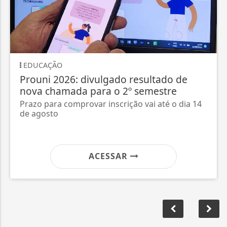
EDUCAÇÃO
JU
Prouni 2026: divulgado resultado de
Ju
nova chamada para o 2º semestre
as
Prazo para comprovar inscrição vai até o dia 14
Prá
de agosto
de
ACESSAR