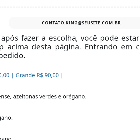
CONTATO.KING@SEUSITE.COM.BR
, após fazer a escolha, você pode est
 acima desta página. Entrando em c
pedido.
0,00 | Grande R$ 90,00 |
ense, azeitonas verdes e orégano.
gano.
gano.