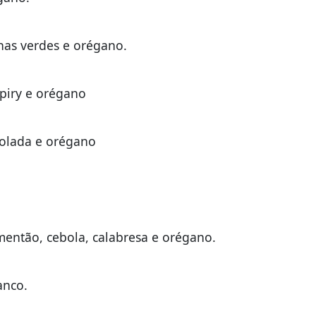
onas verdes e orégano.
piry e orégano
bolada e orégano
então, cebola, calabresa e orégano.
anco.