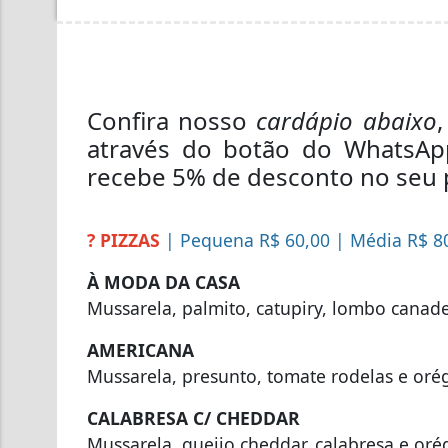
Confira nosso
cardápio abaixo
através do botão do WhatsApp
recebe 5% de desconto no seu 
? PIZZAS
| Pequena R$ 60,00 | Média R$ 8
À MODA DA CASA
Mussarela, palmito, catupiry, lombo canad
AMERICANA
Mussarela, presunto, tomate rodelas e oré
CALABRESA C/ CHEDDAR
Mussarela, queijo cheddar, calabresa e oré