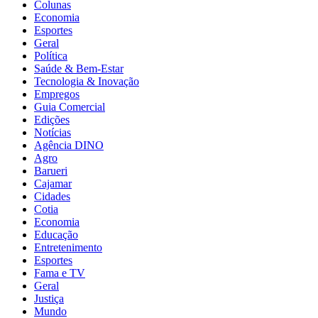
Colunas
Economia
Esportes
Geral
Política
Saúde & Bem-Estar
Tecnologia & Inovação
Empregos
Guia Comercial
Edições
Notícias
Agência DINO
Agro
Barueri
Cajamar
Cidades
Cotia
Economia
Educação
Entretenimento
Esportes
Fama e TV
Geral
Justiça
Mundo