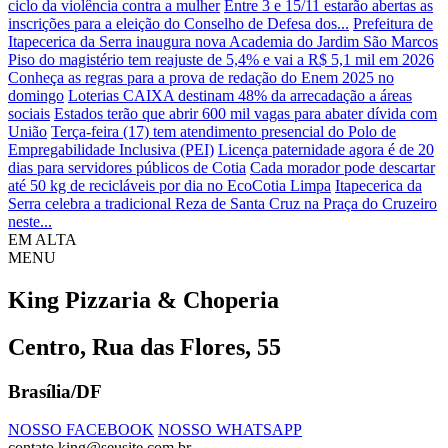
ciclo da violência contra a mulher
Entre 3 e 15/11 estarão abertas as
inscrições para a eleição do Conselho de Defesa dos...
Prefeitura de
Itapecerica da Serra inaugura nova Academia do Jardim São Marcos
Piso do magistério tem reajuste de 5,4% e vai a R$ 5,1 mil em 2026
Conheça as regras para a prova de redação do Enem 2025 no
domingo
Loterias CAIXA destinam 48% da arrecadação a áreas
sociais
Estados terão que abrir 600 mil vagas para abater dívida com
União
Terça-feira (17) tem atendimento presencial do Polo de
Empregabilidade Inclusiva (PEI)
Licença paternidade agora é de 20
dias para servidores públicos de Cotia
Cada morador pode descartar
até 50 kg de recicláveis por dia no EcoCotia Limpa
Itapecerica da
Serra celebra a tradicional Reza de Santa Cruz na Praça do Cruzeiro
neste...
EM ALTA
MENU
King Pizzaria & Choperia
Centro, Rua das Flores, 55
Brasília/DF
NOSSO FACEBOOK
NOSSO WHATSAPP
contato.king@seusite.com.br