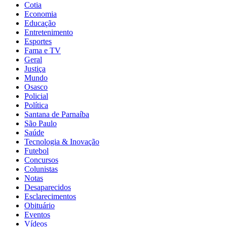
Cotia
Economia
Educação
Entretenimento
Esportes
Fama e TV
Geral
Justiça
Mundo
Osasco
Policial
Política
Santana de Parnaíba
São Paulo
Saúde
Tecnologia & Inovação
Futebol
Concursos
Colunistas
Notas
Desaparecidos
Esclarecimentos
Obituário
Eventos
Vídeos