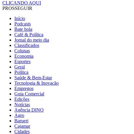
CLICANDO AQUI
PROSSEGUIR
Início
Podcasts
Bate bola
Café & Política
Jornal do meio dia
Classificados
Colunas
Economia
Esportes
Geral
Política
Saúde & Bem-Estar
Tecnologia & Inovação
Empregos
Guia Comercial
Edições
Notícias
Agência DINO
Agro
Barueri
Cajamar
Cidades