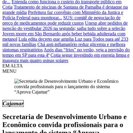
de...
Entenda como funciona o custeio do transporte público em
Cotia
Tratamento de piscinas de Santana de Parnaíba é destaque na
grande mídia
Prefeitura faz convênio com Ministério da Justiça e
Polícia Federal para monitorar...
SUS: comitê de negociação de
preço de medicamentos pode reduzir custos
Unesp abre pedidos de
isenção do vestibular 2026 na segunda; saiba tudo sobre a seleção
Jovem morre em São Bernardo após beber bebida adulterada com
metanol
Lula edita decreto que amplia Luz para Todos para até 233
mil novas famílias
Chá anti-inflamatório reduz glicemia e melhora
sintomas respiratórios
Após dias “frios” no verão, veja a previsão do
tempo em SP para esta 4ª
Cotia segue investindo em energia limpa e
inaugura mais quatro usinas solares
EM ALTA
MENU
Cajamar
Secretaria de Desenvolvimento Urbano e
Econômico convida profissionais para o
lançamento do sistema “Aprova