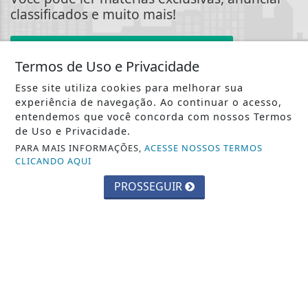
classificados e muito mais!
CRIAR MINHA CONTA
Termos de Uso e Privacidade
Esse site utiliza cookies para melhorar sua
experiência de navegação. Ao continuar o acesso,
entendemos que você concorda com nossos Termos
de Uso e Privacidade.
::: Jornal Gazeta
PARA MAIS INFORMAÇÕES,
ACESSE NOSSOS TERMOS
CLICANDO AQUI
Notícias :::
PROSSEGUIR
INÍCIO
|
SOBRE
|
PAINEL DO LEITOR
|
TERMOS DE USO E PRIVACIDADE
|
CONTATO