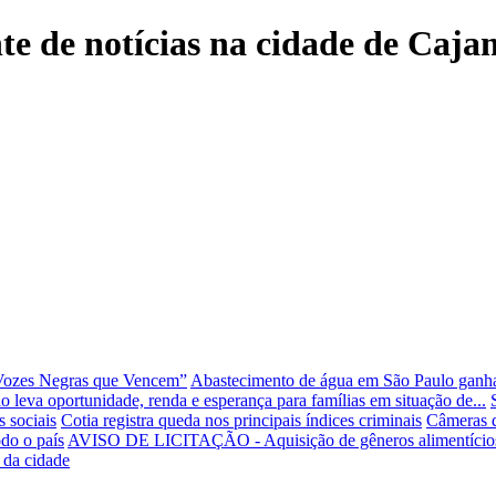
nte de notícias na cidade de Caj
“Vozes Negras que Vencem”
Abastecimento de água em São Paulo ganha 
 leva oportunidade, renda e esperança para famílias em situação de...
s sociais
Cotia registra queda nos principais índices criminais
Câmeras d
do o país
AVISO DE LICITAÇÃO - Aquisição de gêneros alimentícios d
 da cidade