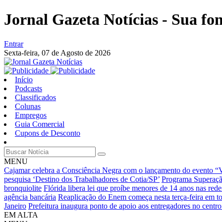
Jornal Gazeta Notícias - Sua fo
Entrar
Sexta-feira,
07 de Agosto de 2026
Início
Podcasts
Classificados
Colunas
Empregos
Guia Comercial
Cupons de Desconto
MENU
Cajamar celebra a Consciência Negra com o lançamento do evento 
pesquisa ‘Destino dos Trabalhadores de Cotia/SP’
Programa Superação
bronquiolite
Flórida libera lei que proíbe menores de 14 anos nas rede
agência bancária
Reaplicação do Enem começa nesta terça-feira em to
Janeiro
Prefeitura inaugura ponto de apoio aos entregadores no centro
EM ALTA