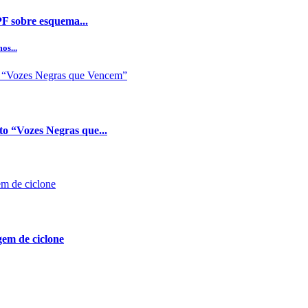
PF sobre esquema...
os...
o “Vozes Negras que...
gem de ciclone