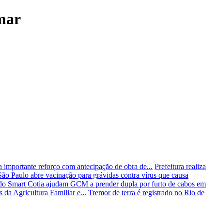
amar
importante reforço com antecipação de obra de...
Prefeitura realiza
São Paulo abre vacinação para grávidas contra vírus que causa
o Smart Cotia ajudam GCM a prender dupla por furto de cabos em
a Agricultura Familiar e...
Tremor de terra é registrado no Rio de