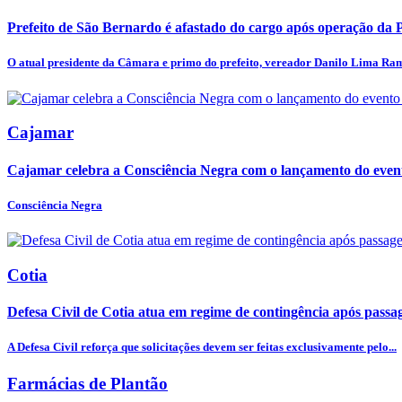
Prefeito de São Bernardo é afastado do cargo após operação da 
O atual presidente da Câmara e primo do prefeito, vereador Danilo Lima Ram
Cajamar
Cajamar celebra a Consciência Negra com o lançamento do event
Consciência Negra
Cotia
Defesa Civil de Cotia atua em regime de contingência após passa
A Defesa Civil reforça que solicitações devem ser feitas exclusivamente pelo...
Farmácias de Plantão